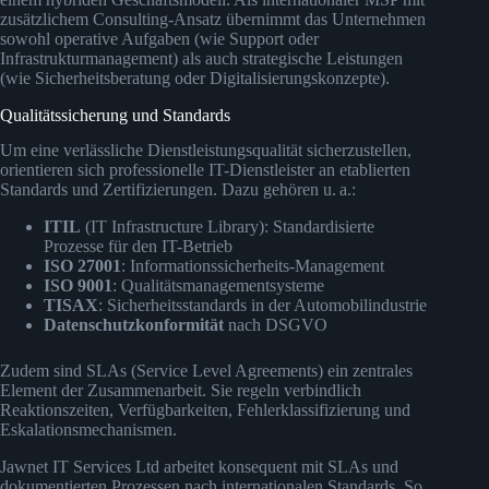
zusätzlichem Consulting-Ansatz übernimmt das Unternehmen
sowohl operative Aufgaben (wie Support oder
Infrastrukturmanagement) als auch strategische Leistungen
(wie Sicherheitsberatung oder Digitalisierungskonzepte).
Qualitätssicherung und Standards
Um eine verlässliche Dienstleistungsqualität sicherzustellen,
orientieren sich professionelle IT-Dienstleister an etablierten
Standards und Zertifizierungen. Dazu gehören u. a.:
ITIL
(IT Infrastructure Library): Standardisierte
Prozesse für den IT-Betrieb
ISO 27001
: Informationssicherheits-Management
ISO 9001
: Qualitätsmanagementsysteme
TISAX
: Sicherheitsstandards in der Automobilindustrie
Datenschutzkonformität
nach DSGVO
Zudem sind SLAs (Service Level Agreements) ein zentrales
Element der Zusammenarbeit. Sie regeln verbindlich
Reaktionszeiten, Verfügbarkeiten, Fehlerklassifizierung und
Eskalationsmechanismen.
Jawnet IT Services Ltd arbeitet konsequent mit SLAs und
dokumentierten Prozessen nach internationalen Standards. So